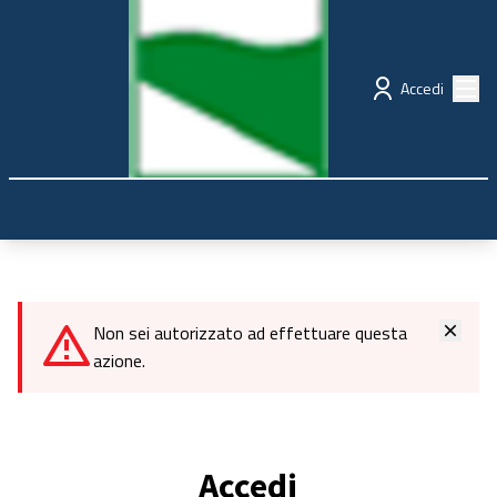
Regione Emilia-Romagna
Partecipazione
Menù
Accedi
Non sei autorizzato ad effettuare questa
azione.
Accedi