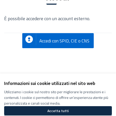
È possibile accedere con un account esterno.
Accedi con SPID, CIE o CNS
Informazioni sui cookie utilizzati nel sito web
Utilizziamo i cookie sul nostro sito per migliorare le prestazioni e i
Termini e condizioni d''uso
contenuti. I cookie ci permettono di offrire un'esperienza utente più
Impostazioni Cookie
Decidiamo su Facebook
personalizzata e canali social media.
Decidiamo su YouTube
Accetta tutti
(Collegamento esterno)
(Collegamento esterno)