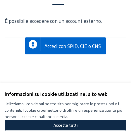
È possibile accedere con un account esterno.
Accedi con SPID, CIE o CNS
Informazioni sui cookie utilizzati nel sito web
Utilizziamo i cookie sul nostro sito per migliorare le prestazioni e i
Termini e condizioni d''uso
contenuti. I cookie ci permettono di offrire un'esperienza utente più
Impostazioni Cookie
Decidiamo su Facebook
personalizzata e canali social media.
Decidiamo su YouTube
Accetta tutti
(Collegamento esterno)
(Collegamento esterno)