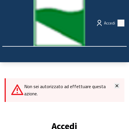
Regione Emilia-Romagna
Partecipazione
Menù
Accedi
Non sei autorizzato ad effettuare questa
azione.
Accedi