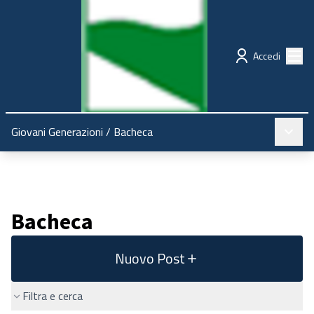
Regione Emilia-Romagna
Partecipazione
Menù
Accedi
Menù pr
Giovani Generazioni
/
Bacheca
Bacheca
Nuovo Post
Filtra e cerca