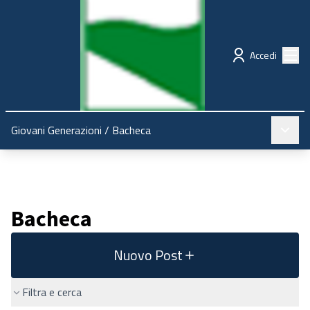
Regione Emilia-Romagna
Partecipazione
Menù
Accedi
Menù pr
Giovani Generazioni
/
Bacheca
Bacheca
Nuovo Post
Filtra e cerca