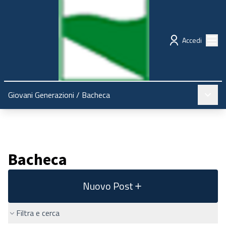
Regione Emilia-Romagna
Partecipazione
Menù
Accedi
Menù pr
Giovani Generazioni
/
Bacheca
Bacheca
Nuovo Post
Filtra e cerca