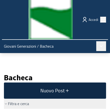
Regione Emilia-Romagna
Partecipazione
Menù
Accedi
Menù pr
Giovani Generazioni
/
Bacheca
Bacheca
Nuovo Post
Filtra e cerca