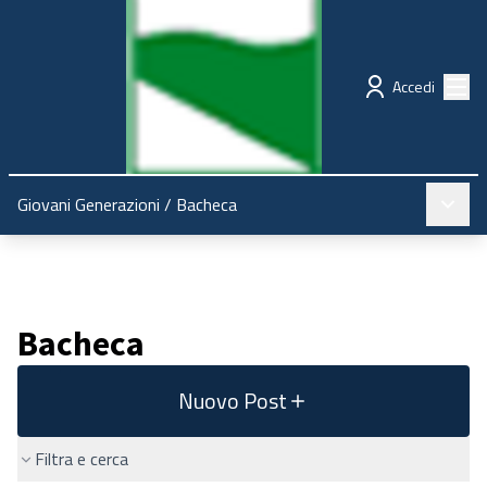
Regione Emilia-Romagna
Partecipazione
Menù
Accedi
Menù pr
Giovani Generazioni
/
Bacheca
Bacheca
Nuovo Post
Filtra e cerca