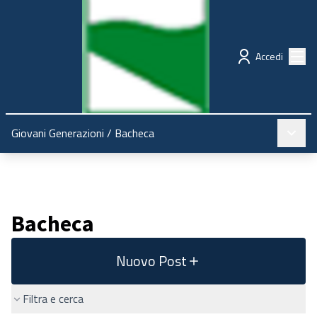
Regione Emilia-Romagna
Partecipazione
Menù
Accedi
Menù pr
Giovani Generazioni
/
Bacheca
Bacheca
Nuovo Post
Filtra e cerca