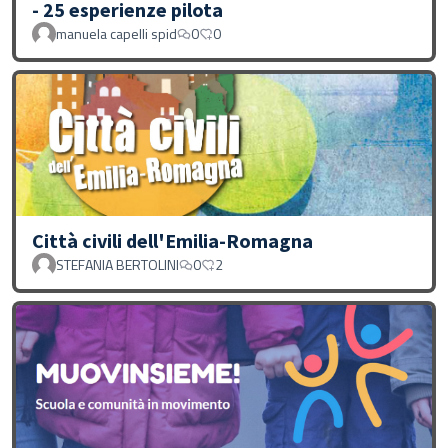
- 25 esperienze pilota
manuela capelli spid
0
0
Città civili dell'Emilia-Romagna
STEFANIA BERTOLINI
0
2