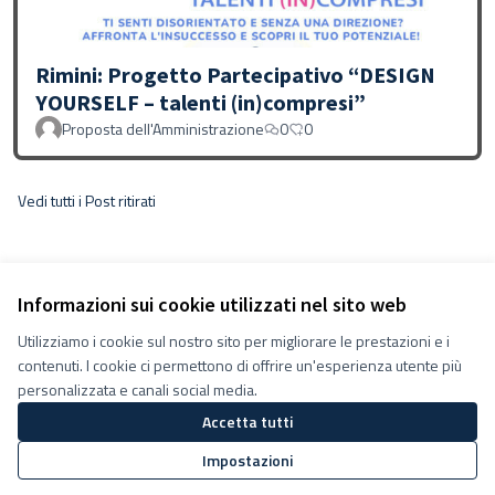
Rimini: Progetto Partecipativo “DESIGN
YOURSELF – talenti (in)compresi”
Proposta dell'Amministrazione
0
0
Vedi tutti i Post ritirati
Informazioni sui cookie utilizzati nel sito web
Utilizziamo i cookie sul nostro sito per migliorare le prestazioni e i
Termini e condizioni d''uso
contenuti. I cookie ci permettono di offrire un'esperienza utente più
Impostazioni Cookie
Decidiamo su Facebook
personalizzata e canali social media.
Decidiamo su YouTube
Accetta tutti
(Collegamento esterno)
(Collegamento esterno)
Impostazioni