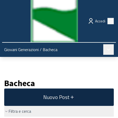
Regione Emilia-Romagna
Partecipazione
Menù
Accedi
Menù pr
Giovani Generazioni
/
Bacheca
Bacheca
Nuovo Post
Filtra e cerca