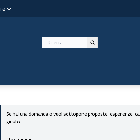
one
Se hai una domanda o vuoi sottoporre proposte, esperienze, casi 
giusto.
Clicca e vai!