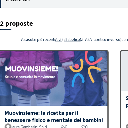
2 proposte
A caso
Le più recenti
A-Z (alfabetico)
Z-A (Alfabetico inverso)
Con
Muovinsieme: la ricetta per il
benessere fisico e mentale dei bambini
laura Gamberini Spid
0
0