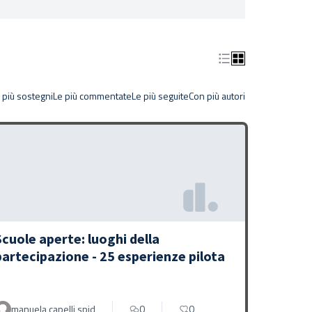
 più sostegni
Le più commentate
Le più seguite
Con più autori
Scuole aperte: luoghi della
partecipazione - 25 esperienze pilota
manuela capelli spid
0
0