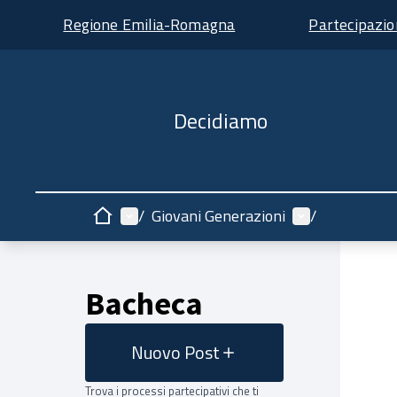
Regione Emilia-Romagna
Partecipazi
Decidiamo
Menù principale
Menù utente
/
Giovani Generazioni
/
Home
Bacheca
Nuovo Post
Trova i processi partecipativi che ti