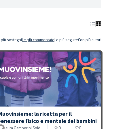
 più sostegni
Le più commentate
Le più seguite
Con più autori
Muovinsieme: la ricetta per il
benessere fisico e mentale dei bambini
laura Gamberini Spid
0
0