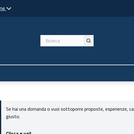
one
Se hai una domanda o vuoi sottoporre proposte, esperienze, casi 
giusto.
Clicca e vai!