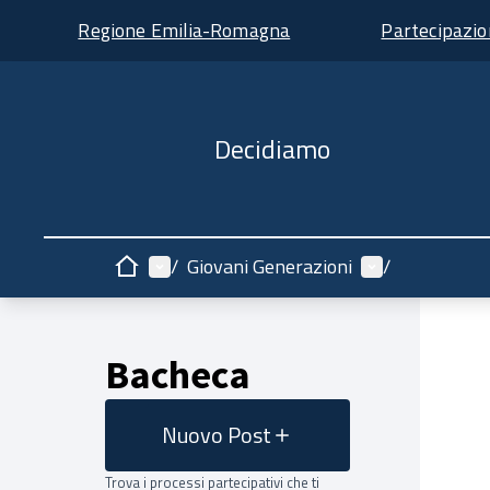
Regione Emilia-Romagna
Partecipazi
Decidiamo
Menù principale
Menù utente
/
Giovani Generazioni
/
Home
Bacheca
Nuovo Post
Trova i processi partecipativi che ti