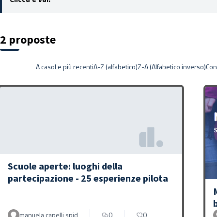
2 proposte
A caso
Le più recenti
A-Z (alfabetico)
Z-A (Alfabetico inverso)
Con
Scuole aperte: luoghi della
partecipazione - 25 esperienze pilota
manuela capelli spid
0
0