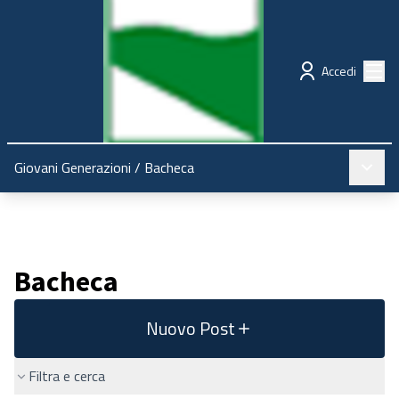
Regione Emilia-Romagna
Partecipazione
Menù
Accedi
Menù pr
Giovani Generazioni
/
Bacheca
Bacheca
Nuovo Post
Filtra e cerca