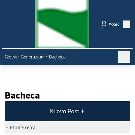
Regione Emilia-Romagna
Partecipazione
Menù
Accedi
Menù pr
Giovani Generazioni
/
Bacheca
Bacheca
Nuovo Post
Filtra e cerca