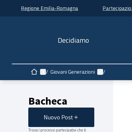
Regione Emilia-Romagna
Partecipazi
Decidiamo
Menù principale
Menù utente
/
Giovani Generazioni
/
Home
Bacheca
Nuovo Post
Trova i processi partecipativi che ti