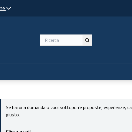
one
Se hai una domanda o vuoi sottoporre proposte, esperienze, casi 
giusto.
Clicca e vai!