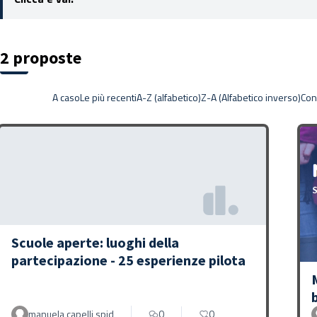
2 proposte
A caso
Le più recenti
A-Z (alfabetico)
Z-A (Alfabetico inverso)
Con
Scuole aperte: luoghi della
partecipazione - 25 esperienze pilota
manuela capelli spid
0
0