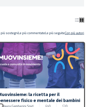
 più sostegni
Le più commentate
Le più seguite
Con più autori
Muovinsieme: la ricetta per il
benessere fisico e mentale dei bambini
laura Gamberini Spid
0
0