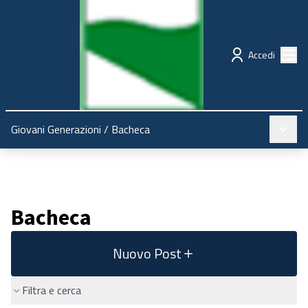
Regione Emilia-Romagna
Partecipazione
Menù
Accedi
Menù pr
Giovani Generazioni
/
Bacheca
Bacheca
Nuovo Post
Filtra e cerca