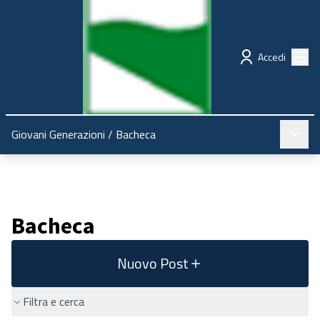
Regione Emilia-Romagna
Partecipazione
Menù
Accedi
Menù pr
Giovani Generazioni
/
Bacheca
Bacheca
Nuovo Post
Filtra e cerca