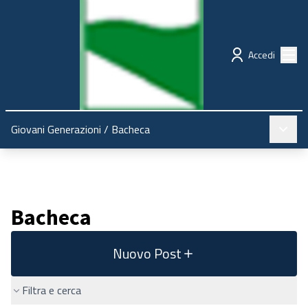
Regione Emilia-Romagna
Partecipazione
Menù
Accedi
Menù pr
Giovani Generazioni
/
Bacheca
Bacheca
Nuovo Post
Filtra e cerca