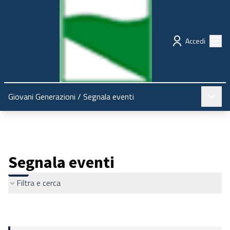
Regione Emilia-Romagna
Partecipazione
Menù
Accedi
Menù pr
Giovani Generazioni
/
Segnala eventi
Segnala eventi
Filtra e cerca