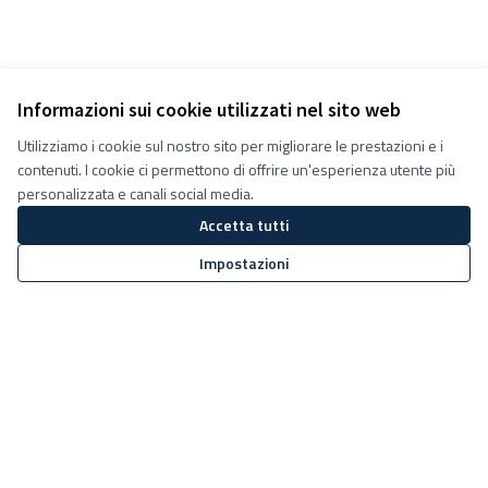
Informazioni sui cookie utilizzati nel sito web
Utilizziamo i cookie sul nostro sito per migliorare le prestazioni e i
contenuti. I cookie ci permettono di offrire un'esperienza utente più
personalizzata e canali social media.
Accetta tutti
Impostazioni
Termini e condizioni d''uso
Impostazioni Cookie
Decidiamo su Facebook
Decidiamo su YouTube
(Collegamento esterno)
(Collegamento esterno)
Sito web creato con
software
Licenza Creative Commons
(Collegamento esterno)
libero
.
(Collegamento esterno)
(Collegamento esterno)