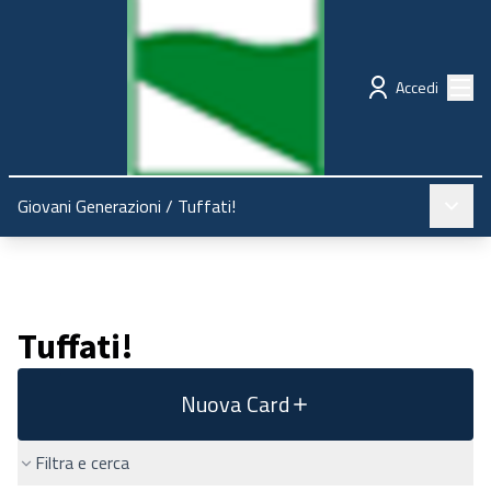
Regione Emilia-Romagna
Partecipazione
Menù
Accedi
Menù pr
Giovani Generazioni
/
Tuffati!
Tuffati!
Nuova Card
Filtra e cerca