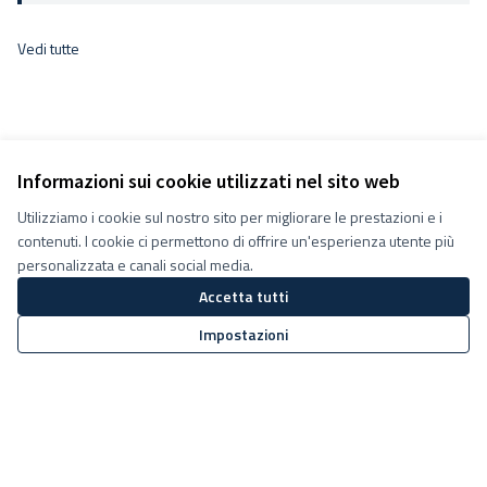
Vedi tutte
Informazioni sui cookie utilizzati nel sito web
Utilizziamo i cookie sul nostro sito per migliorare le prestazioni e i
contenuti. I cookie ci permettono di offrire un'esperienza utente più
personalizzata e canali social media.
Accetta tutti
Impostazioni
Termini e condizioni d''uso
Impostazioni Cookie
Decidiamo su Facebook
Decidiamo su YouTube
(Collegamento esterno)
(Collegamento esterno)