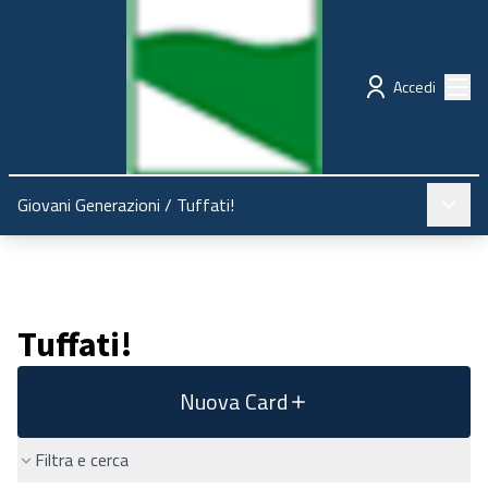
Regione Emilia-Romagna
Partecipazione
Menù
Accedi
Menù pr
Giovani Generazioni
/
Tuffati!
Tuffati!
Nuova Card
Filtra e cerca