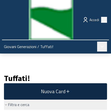
Regione Emilia-Romagna
Partecipazione
Menù
Accedi
Menù pr
Giovani Generazioni
/
Tuffati!
Tuffati!
Nuova Card
Filtra e cerca