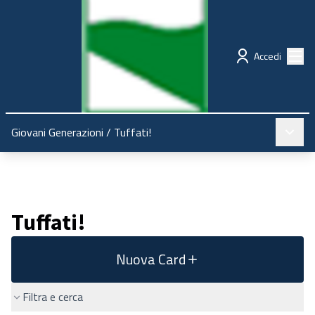
Regione Emilia-Romagna
Partecipazione
Menù
Accedi
Menù pr
Giovani Generazioni
/
Tuffati!
Tuffati!
Nuova Card
Filtra e cerca