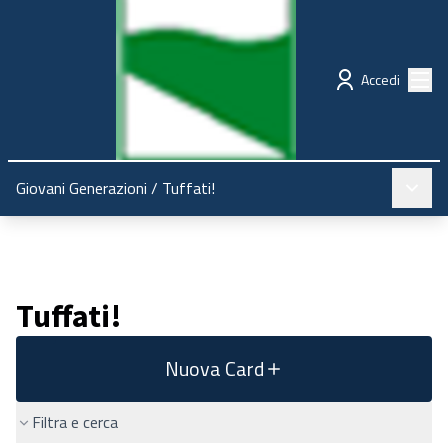
Regione Emilia-Romagna
Partecipazione
Menù
Accedi
Menù pr
Giovani Generazioni
/
Tuffati!
Tuffati!
Nuova Card
Filtra e cerca