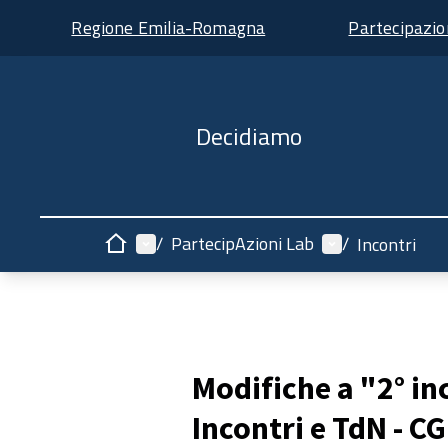
Regione Emilia-Romagna
Partecipazi
Decidiamo
Menù principale
Menù utente
/
PartecipAzioni Lab
/
Incontri
Home
Modifiche a "2° in
Incontri e TdN - C