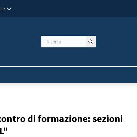
one
contro di formazione: sezioni
GL"