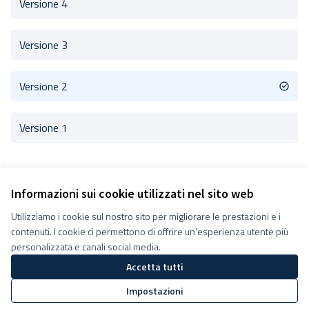
Versione 4
Versione 3
Versione 2
Versione 1
Informazioni sui cookie utilizzati nel sito web
Utilizziamo i cookie sul nostro sito per migliorare le prestazioni e i
Termini e condizioni d''uso
contenuti. I cookie ci permettono di offrire un'esperienza utente più
Impostazioni Cookie
Decidiamo su Facebook
personalizzata e canali social media.
Decidiamo su YouTube
Accetta tutti
(Collegamento esterno)
(Collegamento esterno)
Impostazioni