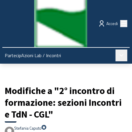
Regione Emilia-Romagna
Partecipazione
Menù
Accedi
Menù pr
PartecipAzioni Lab
/
Incontri
Modifiche a "2° incontro di
formazione: sezioni Incontri
e TdN - CGL"
Stefania Caputo