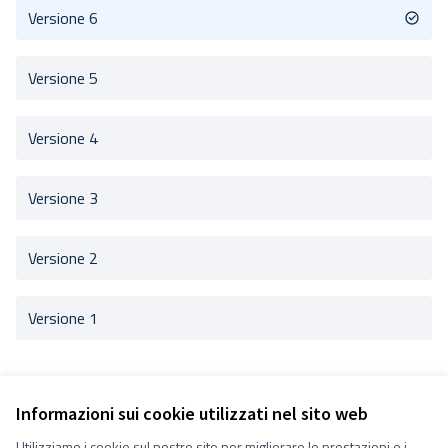
Versione 6
Versione 5
Versione 4
Versione 3
Versione 2
Versione 1
Informazioni sui cookie utilizzati nel sito web
Utilizziamo i cookie sul nostro sito per migliorare le prestazioni e i
Termini e condizioni d''uso