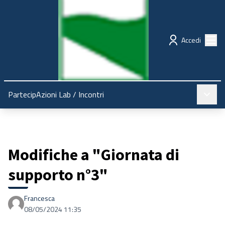
Regione Emilia-Romagna
Partecipazione
Menù
Accedi
Menù pr
PartecipAzioni Lab
/
Incontri
Modifiche a "Giornata di
supporto n°3"
Francesca
08/05/2024 11:35