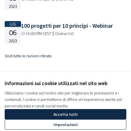
2023
LUG
100 progetti per 10 principi - Webinar
06
15:00 PM CEST
Online
0
2023
Vedi tutte le riunioni ritirate
Informazioni sui cookie utilizzati nel sito web
Utilizziamo i cookie sul nostro sito per migliorare le prestazioni e i
contenuti. I cookie ci permettono di offrire un'esperienza utente più
Termini e condizioni d''uso
personalizzata e canali social media.
Impostazioni Cookie
Accetta tutti
Decidiamo su Facebook
Decidiamo su YouTube
Impostazioni
(Collegamento esterno)
(Collegamento esterno)