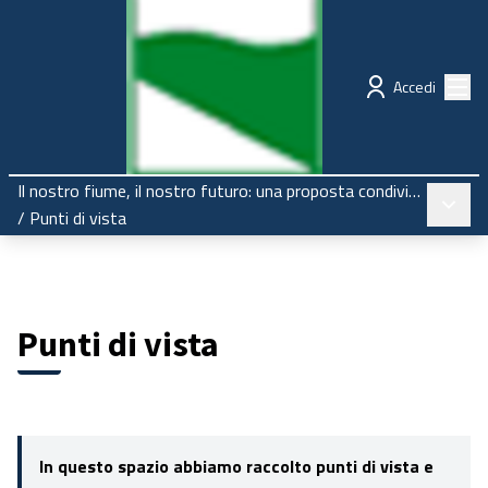
Regione Emilia-Romagna
Partecipazione
Menù
Accedi
Il nostro fiume, il nostro futuro: una proposta condivisa per il Secchia
Menù pr
/
Punti di vista
Punti di vista
In questo spazio abbiamo raccolto punti di vista e