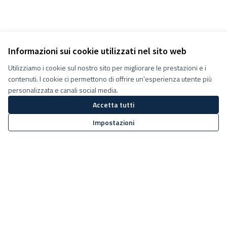
Informazioni sui cookie utilizzati nel sito web
Utilizziamo i cookie sul nostro sito per migliorare le prestazioni e i
contenuti. I cookie ci permettono di offrire un'esperienza utente più
personalizzata e canali social media.
Accetta tutti
Impostazioni
Termini e condizioni d''uso
Impostazioni Cookie
Decidiamo su Facebook
Decidiamo su YouTube
(Collegamento esterno)
(Collegamento esterno)
Sito web creato con
software
Licenza Creative Commons
(Collegamento esterno)
libero
.
(Collegamento esterno)
(Collegamento esterno)