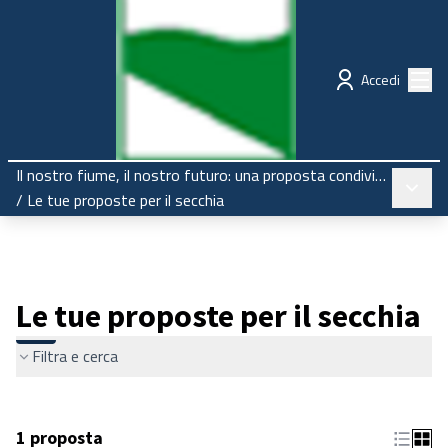
Regione Emilia-Romagna
Partecipazione
Menù
Accedi
Il nostro fiume, il nostro futuro: una proposta condivisa per il Secchia
Menù pr
/
Le tue proposte per il secchia
Le tue proposte per il secchia
Filtra e cerca
1 proposta