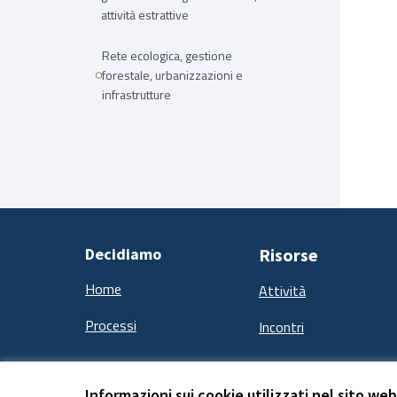
attività estrattive
Rete ecologica, gestione
forestale, urbanizzazioni e
infrastrutture
Decidiamo
Risorse
Home
Attività
Processi
Incontri
Informazioni sui cookie utilizzati nel sito web