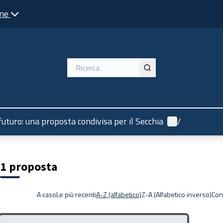
one
Menù utente
 futuro: una proposta condivisa per il Secchia
/
1 proposta
A caso
Le più recenti
A-Z (alfabetico)
Z-A (Alfabetico inverso)
Con