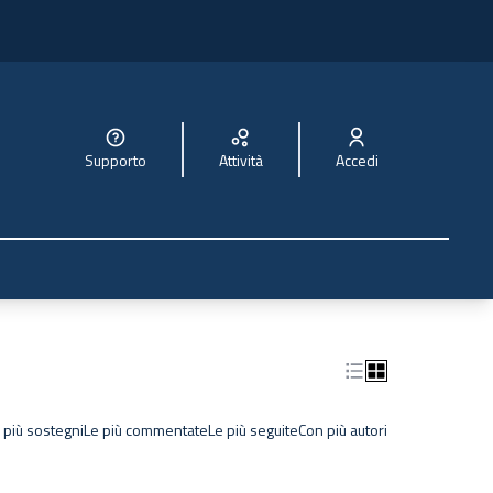
Supporto
Attività
Accedi
 più sostegni
Le più commentate
Le più seguite
Con più autori