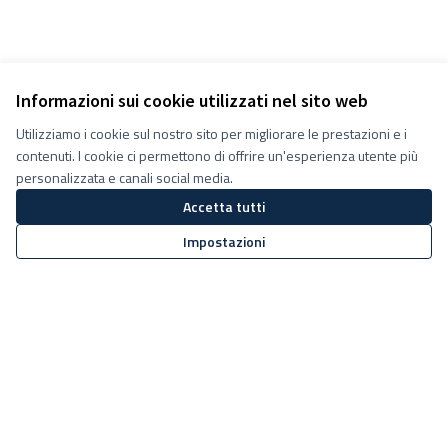
Informazioni sui cookie utilizzati nel sito web
Utilizziamo i cookie sul nostro sito per migliorare le prestazioni e i
contenuti. I cookie ci permettono di offrire un'esperienza utente più
personalizzata e canali social media.
Accetta tutti
Impostazioni
Termini e condizioni d''uso
Impostazioni Cookie
Decidiamo su Facebook
Decidiamo su YouTube
(Collegamento esterno)
(Collegamento esterno)
Sito web creato con
software
Licenza Creative Commons
(Collegamento esterno)
libero
.
(Collegamento esterno)
(Collegamento esterno)