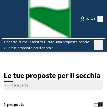
Regione Emilia-Romagna
Partecipazione
Menù
Accedi
Il nostro fiume, il nostro futuro: una proposta condivisa per il Secchia
Menù pr
/
Le tue proposte per il secchia
Le tue proposte per il secchia
Filtra e cerca
1 proposta