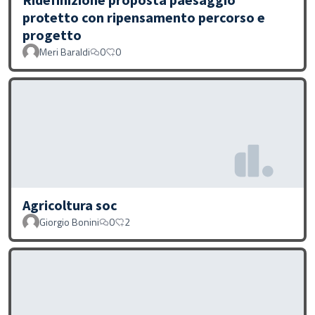
protetto con ripensamento percorso e
progetto
Meri Baraldi
0
0
Agricoltura soc
Giorgio Bonini
0
2