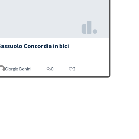
Sassuolo Concordia in bici
Giorgio Bonini
0
3