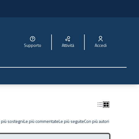
Supporto
Attività
Accedi
 più sostegni
Le più commentate
Le più seguite
Con più autori