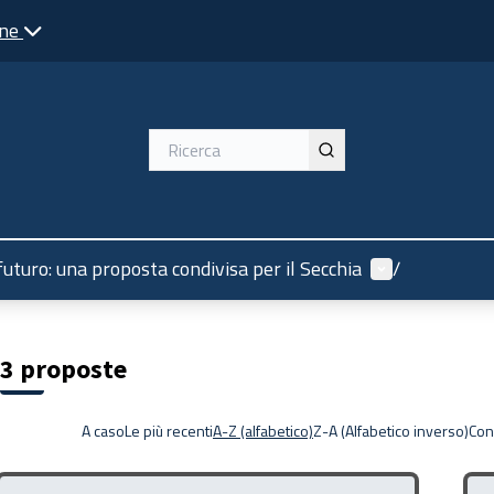
one
Menù utente
 futuro: una proposta condivisa per il Secchia
/
3 proposte
A caso
Le più recenti
A-Z (alfabetico)
Z-A (Alfabetico inverso)
Con