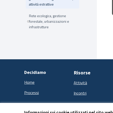
attività estrattive
Rete ecologica, gestione
forestale, urbanizzazioni e
infrastrutture
Decidiamo
Risorse
Home
Attività
Processi
Incontri
Informazioni sui cookie utilizzati nel sito web