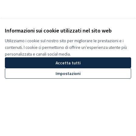
Informazioni sui cookie utilizzati nel sito web
Utilizziamo i cookie sul nostro sito per migliorare le prestazioni e i
contenuti. I cookie ci permettono di offrire un'esperienza utente più
personalizzata e canali social media.
Accetta tutti
Impostazioni
Termini e condizioni d''uso
Impostazioni Cookie
Decidiamo su Facebook
Decidiamo su YouTube
(Collegamento esterno)
(Collegamento esterno)
Sito web creato con
software
Licenza Creative Commons
(Collegamento esterno)
libero
.
(Collegamento esterno)
(Collegamento esterno)