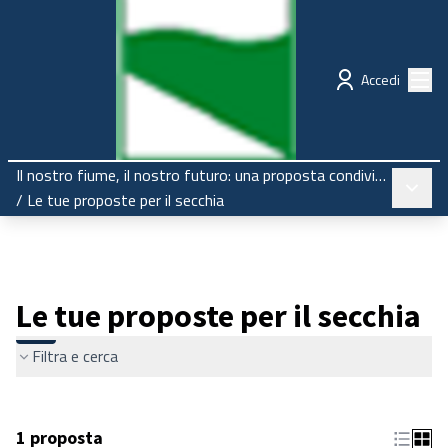
Regione Emilia-Romagna
Partecipazione
Menù
Accedi
Il nostro fiume, il nostro futuro: una proposta condivisa per il Secchia
Menù pr
/
Le tue proposte per il secchia
Le tue proposte per il secchia
Filtra e cerca
1 proposta