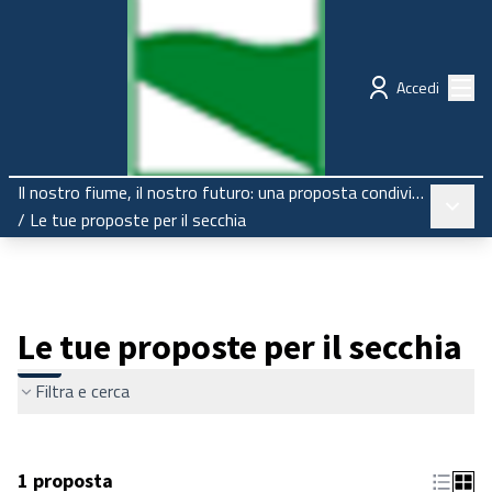
Regione Emilia-Romagna
Partecipazione
Menù
Accedi
Il nostro fiume, il nostro futuro: una proposta condivisa per il Secchia
Menù pr
/
Le tue proposte per il secchia
Le tue proposte per il secchia
Filtra e cerca
1 proposta