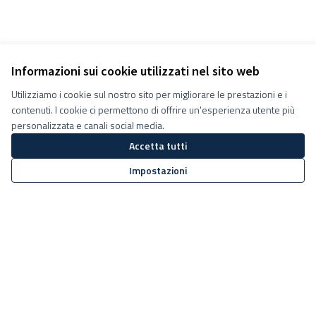
Informazioni sui cookie utilizzati nel sito web
Utilizziamo i cookie sul nostro sito per migliorare le prestazioni e i
contenuti. I cookie ci permettono di offrire un'esperienza utente più
personalizzata e canali social media.
Accetta tutti
Impostazioni
Termini e condizioni d''uso
Impostazioni Cookie
Decidiamo su Facebook
Decidiamo su YouTube
(Collegamento esterno)
(Collegamento esterno)
Sito web creato con
software
Licenza Creative Commons
(Collegamento esterno)
libero
.
(Collegamento esterno)
(Collegamento esterno)