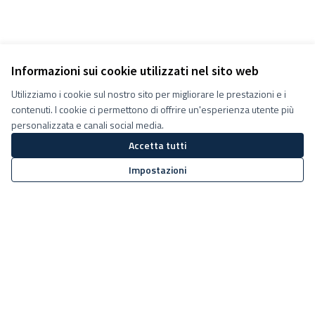
Informazioni sui cookie utilizzati nel sito web
Utilizziamo i cookie sul nostro sito per migliorare le prestazioni e i
contenuti. I cookie ci permettono di offrire un'esperienza utente più
personalizzata e canali social media.
Accetta tutti
Impostazioni
Termini e condizioni d''uso
Impostazioni Cookie
Decidiamo su Facebook
Decidiamo su YouTube
(Collegamento esterno)
(Collegamento esterno)
Sito web creato con
software
Licenza Creative Commons
(Collegamento esterno)
libero
.
(Collegamento esterno)
(Collegamento esterno)