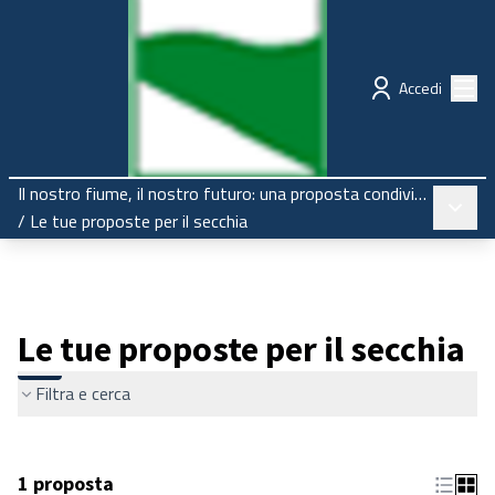
Regione Emilia-Romagna
Partecipazione
Menù
Accedi
Il nostro fiume, il nostro futuro: una proposta condivisa per il Secchia
Menù pr
/
Le tue proposte per il secchia
Le tue proposte per il secchia
Filtra e cerca
1 proposta