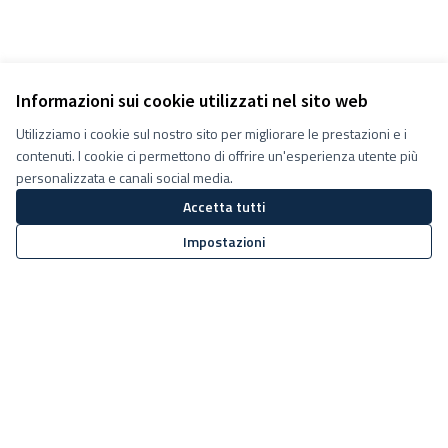
Informazioni sui cookie utilizzati nel sito web
Utilizziamo i cookie sul nostro sito per migliorare le prestazioni e i
contenuti. I cookie ci permettono di offrire un'esperienza utente più
personalizzata e canali social media.
Accetta tutti
Impostazioni
Termini e condizioni d''uso
Impostazioni Cookie
Decidiamo su Facebook
Decidiamo su YouTube
(Collegamento esterno)
(Collegamento esterno)
Sito web creato con
software
Licenza Creative Commons
(Collegamento esterno)
libero
.
(Collegamento esterno)
(Collegamento esterno)