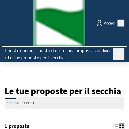
Regione Emilia-Romagna
Partecipazione
Menù
Accedi
Il nostro fiume, il nostro futuro: una proposta condivisa per il Secchia
Menù pr
/
Le tue proposte per il secchia
Le tue proposte per il secchia
Filtra e cerca
1 proposta