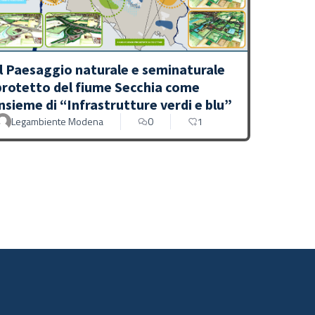
Il Paesaggio naturale e seminaturale
protetto del fiume Secchia come
insieme di “Infrastrutture verdi e blu”
Legambiente Modena
0
1