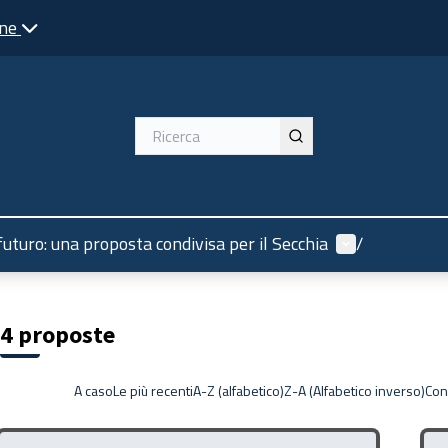
one
Menù utente
 futuro: una proposta condivisa per il Secchia
/
4 proposte
A caso
Le più recenti
A-Z (alfabetico)
Z-A (Alfabetico inverso)
Con