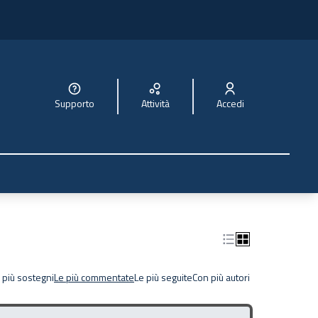
Supporto
Attività
Accedi
 più sostegni
Le più commentate
Le più seguite
Con più autori