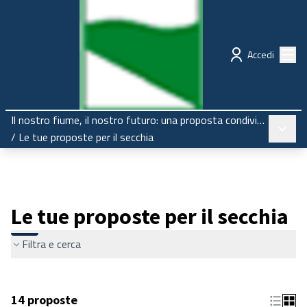
Regione Emilia-Romagna
Partecipazione
Menù
Accedi
Il nostro fiume, il nostro futuro: una proposta condivisa per il Secchia
Menù pr
/
Le tue proposte per il secchia
Le tue proposte per il secchia
Filtra e cerca
14 proposte