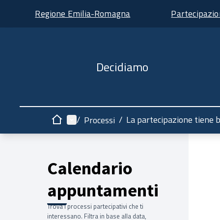
Regione Emilia-Romagna
Partecipazi
Decidiamo
Menù principale
/
/
La partecipazione tiene 
Processi
Home
Calendario
appuntamenti
Trova i processi partecipativi che ti
interessano. Filtra in base alla data,