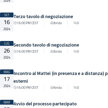
2024
SET
Terzo tavolo di negoziazione
16
16:00 PM CEST
Ibrida
0
2024
LUG
Secondo tavolo di negoziazione
26
16:00 PM CEST
Ibrida
0
2024
MAG
Incontro al Mattei (in presenza e a distanza) p
17
esterni
2024
16:00 PM CEST
Ibrida
0
MAR
Avvio del processo partecipato