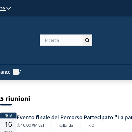
one
Menù utente
banco
/
5 riunioni
NOV
Evento finale del Percorso Partecipato "La pa
16
10:00 AM CET
Ibrida
0