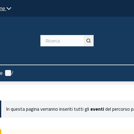
one
Menù utente
re
/
In questa pagina verranno inseriti tutti gli
eventi
del percorso p