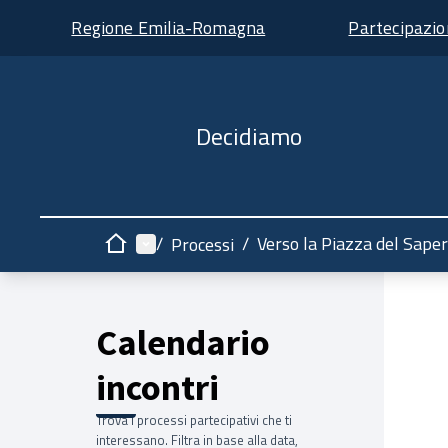
Regione Emilia-Romagna
Partecipazi
Decidiamo
Menù principale
/
/
Verso la Piazza del Sape
Processi
Home
Calendario
incontri
Trova i processi partecipativi che ti
interessano. Filtra in base alla data,