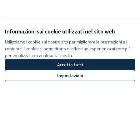
Informazioni sui cookie utilizzati nel sito web
Utilizziamo i cookie sul nostro sito per migliorare le prestazioni e i
contenuti. I cookie ci permettono di offrire un'esperienza utente più
personalizzata e canali social media.
Accetta tutti
Impostazioni
Termini e condizioni d''uso
Impostazioni Cookie
Decidiamo su Facebook
Decidiamo su YouTube
(Collegamento esterno)
(Collegamento esterno)
Sito web creato con
software
Licenza Creative Commons
(Collegamento esterno)
libero
.
(Collegamento esterno)
(Collegamento esterno)