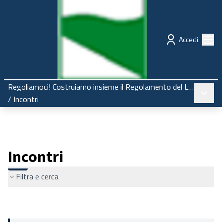
Regione Emilia-Romagna
Partecipazione
Menù
Accedi
Regoliamoci! Costruiamo insieme il Regolamento del Liceo
Menù pr
/
Incontri
Incontri
Filtra e cerca