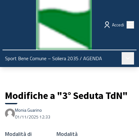
Regione Emilia-Romagna
Partecipazione
Menù
Accedi
Menù pr
Sport Bene Comune – Soliera 2035
/
AGENDA
Modifiche a "3° Seduta TdN"
Monia Guarino
01/11/2025 12:33
Modalità di
Modalità