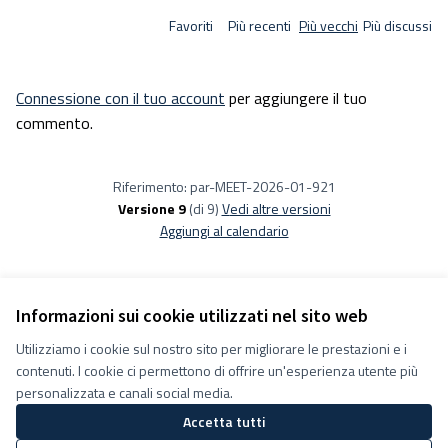
Favoriti
Più recenti
Più vecchi
Più discussi
Connessione con il tuo account
per aggiungere il tuo
commento.
Riferimento: par-MEET-2026-01-921
Versione 9
(di 9)
vedi altre versioni
Aggiungi al calendario
Informazioni sui cookie utilizzati nel sito web
Utilizziamo i cookie sul nostro sito per migliorare le prestazioni e i
Termini e condizioni d''uso
contenuti. I cookie ci permettono di offrire un'esperienza utente più
Impostazioni Cookie
Decidiamo su Facebook
personalizzata e canali social media.
Decidiamo su YouTube
Accetta tutti
(Collegamento esterno)
(Collegamento esterno)