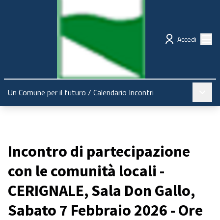
Regione Emilia-Romagna
Partecipazione
Menù
Accedi
Menù pr
Un Comune per il futuro
/
Calendario Incontri
Incontro di partecipazione
con le comunità locali -
CERIGNALE, Sala Don Gallo,
Sabato 7 Febbraio 2026 - Ore