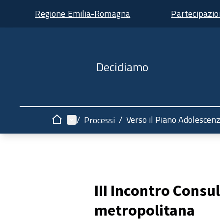
Regione Emilia-Romagna
Partecipazi
Decidiamo
Menù principale
/
/
Verso il Piano Adolescen
Processi
Home
III Incontro Consu
metropolitana