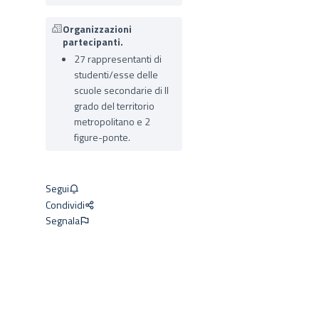
Organizzazioni
partecipanti.
27 rappresentanti di
studenti/esse delle
scuole secondarie di II
grado del territorio
metropolitano e 2
figure-ponte.
Segui
Condividi
Segnala