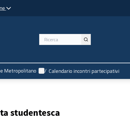
one
Menù utente
ze Metropolitano
/
Calendario incontri partecipativi
lta studentesca