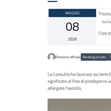
MAGGIO
Istit
08
Via S
09:3
2026
Riunione ufficiale
Meeting privato
La Consulta ha lavorato sui temi
significato al fine di predisporre 
allargare l'ascolto.