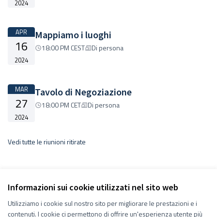
2024
APR
Mappiamo i luoghi
16
18:00 PM CEST
Di persona
2024
MAR
Tavolo di Negoziazione
27
18:00 PM CET
Di persona
2024
Vedi tutte le riunioni ritirate
Informazioni sui cookie utilizzati nel sito web
Utilizziamo i cookie sul nostro sito per migliorare le prestazioni e i
Termini e condizioni d''uso
contenuti. I cookie ci permettono di offrire un'esperienza utente più
Impostazioni Cookie