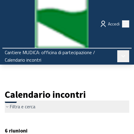
Regione Emilia-Romagna
Partecipazione
Menù
Accedi
Cantiere MUDICA: officina di partecipazione
/
Menù pr
Calendario incontri
Calendario incontri
Filtra e cerca
6 riunioni