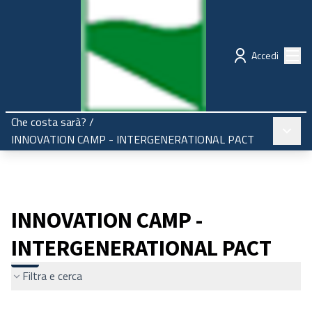
Regione Emilia-Romagna
Partecipazione
Menù
Accedi
Che costa sarà?
/
Menù pr
INNOVATION CAMP - INTERGENERATIONAL PACT
INNOVATION CAMP -
INTERGENERATIONAL PACT
Filtra e cerca