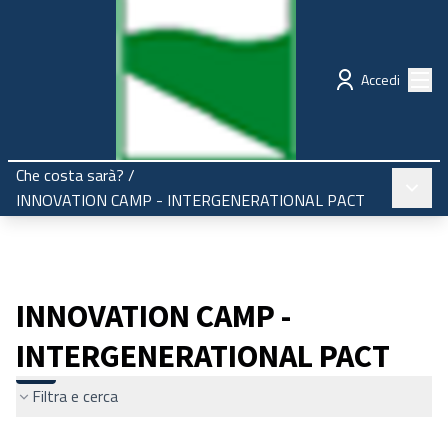
Regione Emilia-Romagna
Partecipazione
Menù
Accedi
Che costa sarà?
/
Menù pr
INNOVATION CAMP - INTERGENERATIONAL PACT
INNOVATION CAMP -
INTERGENERATIONAL PACT
Filtra e cerca