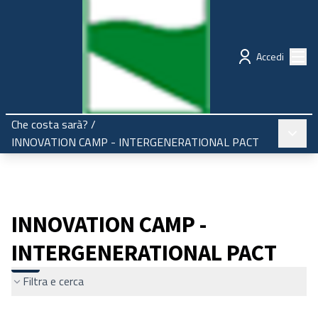
Regione Emilia-Romagna
Partecipazione
Menù
Accedi
Che costa sarà?
/
Menù pr
INNOVATION CAMP - INTERGENERATIONAL PACT
INNOVATION CAMP -
INTERGENERATIONAL PACT
Filtra e cerca