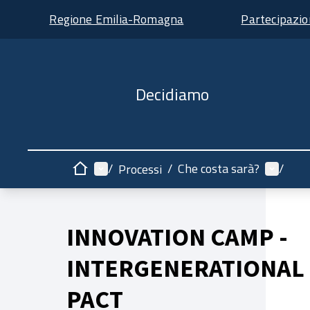
Regione Emilia-Romagna
Partecipazi
Decidiamo
Menù principale
Menù ut
/
/
Che costa sarà?
/
Processi
Home
INNOVATION CAMP -
INTERGENERATIONAL
PACT